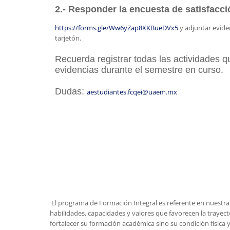
2.- Responder la encuesta de satisfacci
https://forms.gle/Ww6yZap8XKBueDVx5
y adjuntar eviden
tarjetón.
Recuerda registrar todas las actividades q
evidencias durante el semestre en curso.
Dudas:
aestudiantes.fcqei@
uaem.mx
El programa de Formación Integral es referente en nuestr
habilidades, capacidades y valores que favorecen la trayector
fortalecer su formación académica sino su condición física 