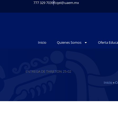
777 329 7039
fcqei@uaem.mx
Inicio
Quienes Somos
Oferta Educa
ENTREGA DE TARJETON 25-02
Inicio
C
»