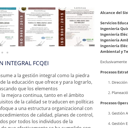
Alcance del Si
Servicios Educa
Ingeniería Quí
Ingeniería Eléc
Ingeniería Amb
Ingeniería Eléc
Ambiental y Te
Exclusivamente p
N INTEGRAL FCQEI
Procesos Estra
asume a la gestión integral como la piedra
 de la educación que ofrece y para lograrlo,
Dirección
buscando que los elementos
Planeació
 la mejora continua, tanto en el ámbito
sitos de la calidad se traducen en políticas
Procesos Opera
foque a una estructura organizacional con
Gestión 
ocedimientos de calidad, planes de control,
ados por todos los individuos de la
Gestión E