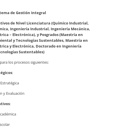
stema de Gestión Integral
tivos de Nivel Licenciatura (Químico Industrial,
mica, Ingeniería Industrial, Ingeniería Mecánica,
trica – Electrónica), y Posgrados (Maestría en
iental y Tecnologías
Sustentables, Maestría en
trica y Electrónica, Doctorado en Ingeniería
cnologías Sustentables)
ara los procesos siguientes:
tégicos
:
 Estratégica
n y Evaluación
tivos
:
Académica
scolar