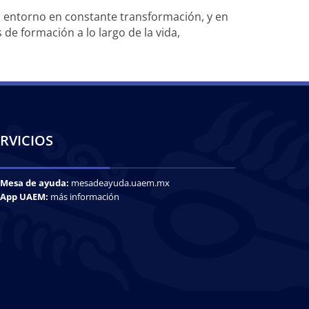
l entorno en constante transformación, y en
de formación a lo largo de la vida,
RVICIOS
Mesa de ayuda:
mesadeayuda.uaem.mx
App UAEM:
más información