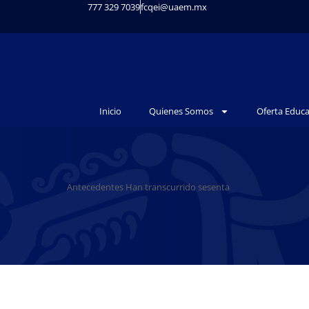
777 329 7039
fcqei@uaem.mx
Inicio
Quienes Somos
Oferta Educa
Antecedentes Han transcurrido sesenta