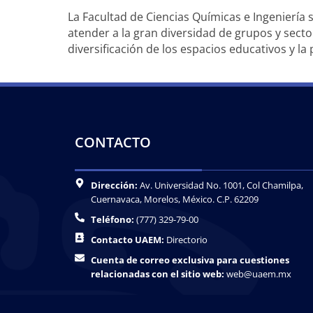
La Facultad de Ciencias Químicas e Ingeniería
atender a la gran diversidad de grupos y secto
diversificación de los espacios educativos y 
CONTACTO
Dirección:
Av. Universidad No. 1001, Col Chamilpa,
Cuernavaca, Morelos, México. C.P. 62209
Teléfono:
(777) 329-79-00
Contacto UAEM:
Directorio
Cuenta de correo exclusiva para cuestiones
relacionadas con el sitio web:
web@uaem.mx