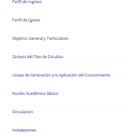
Perfil de Ingreso
Perfil de Egreso
Objetivo General y Particulares
Síntesis del Plan de Estudios
Líneas de Generación y/o Aplicación del Conocimiento
Núcleo Académico Básico
Vinculación
Instalaciones